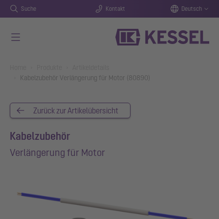
Suche
Kontakt
Deutsch
Zum Hauptinhalt springen
You are here:
Home
Produkte
Artikeldetails
Kabelzubehör Verlängerung für Motor (80890)
Zurück zur Artikelübersicht
Kabelzubehör
Verlängerung für Motor