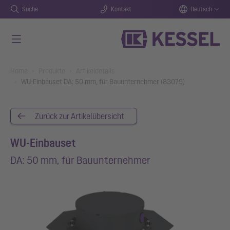
Suche
Kontakt
Deutsch
Zum Hauptinhalt springen
You are here:
Home
Produkte
Artikeldetails
WU-Einbauset DA: 50 mm, für Bauunternehmer (83079)
Zurück zur Artikelübersicht
WU-Einbauset
DA: 50 mm, für Bauunternehmer