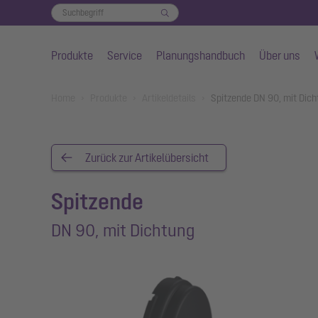
Produkte
Service
Planungshandbuch
Über uns
Zum Hauptinhalt springen
You are here:
Home
Produkte
Artikeldetails
Spitzende DN 90, mit Dic
Zurück zur Artikelübersicht
Spitzende
DN 90, mit Dichtung