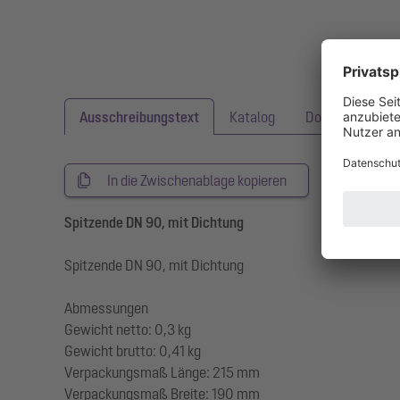
Ausschreibungstext
Katalog
Downloads
In die Zwischenablage kopieren
Spitzende DN 90, mit Dichtung
Spitzende DN 90, mit Dichtung
Abmessungen
Gewicht netto: 0,3 kg
Gewicht brutto: 0,41 kg
Verpackungsmaß Länge: 215 mm
Verpackungsmaß Breite: 190 mm