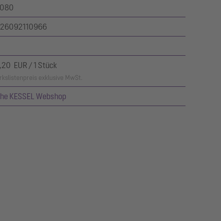
080
26092110966
,20 EUR / 1 Stück
kslistenpreis exklusive MwSt.
ehe KESSEL Webshop