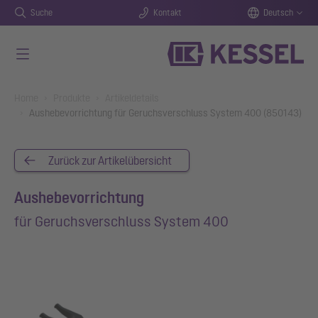
Suche
Kontakt
Deutsch
Zum Hauptinhalt springen
You are here:
Home
Produkte
Artikeldetails
Aushebevorrichtung für Geruchsverschluss System 400 (850143)
Zurück zur Artikelübersicht
Aushebevorrichtung
für Geruchsverschluss System 400