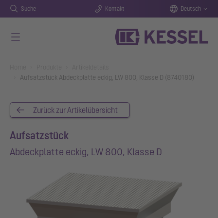
Suche
Kontakt
Deutsch
Zum Hauptinhalt springen
You are here:
Home
Produkte
Artikeldetails
Aufsatzstück Abdeckplatte eckig, LW 800, Klasse D (8740180)
Zurück zur Artikelübersicht
Aufsatzstück
Abdeckplatte eckig, LW 800, Klasse D