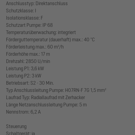
Anschlusstyp: Direktanschluss
Schutzklasse: I
Isolationsklasse: F
Schutzart Pumpe: IP 68
Temperaturüberwachung: integriert
Förderguttemperatur (dauerhaft) max.: 40 °C
Förderleistung max.: 60 m³/h
Förderhöhe max.: 17 m
Drehzahl: 2850 U/min
Leistung P1: 3,6 kW
Leistung P2: 3 kW
Betriebsart: S2 - 30 Min.
Typ Anschlussleitung Pumpe: H07RN-F 7G 1,5 mm²
Laufrad Typ: Radiallaufrad mit Zerhacker
Länge Netzanschlussleitung Pumpe: 5 m
Nennstrom: 6,2 A
Steuerung
Schaltgerät: ja