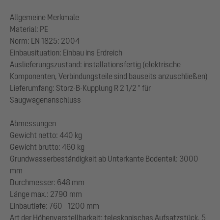
Allgemeine Merkmale
Material: PE
Norm: EN 1825: 2004
Einbausituation: Einbau ins Erdreich
Auslieferungszustand: installationsfertig (elektrische
Komponenten, Verbindungsteile sind bauseits anzuschließen)
Lieferumfang: Storz-B-Kupplung R 2 1/2 " für
Saugwagenanschluss
Abmessungen
Gewicht netto: 440 kg
Gewicht brutto: 460 kg
Grundwasserbeständigkeit ab Unterkante Bodenteil: 3000
mm
Durchmesser: 648 mm
Länge max.: 2790 mm
Einbautiefe: 760 - 1200 mm
Art der Höhenverstellbarkeit: teleskopisches Aufsatzstück, 5