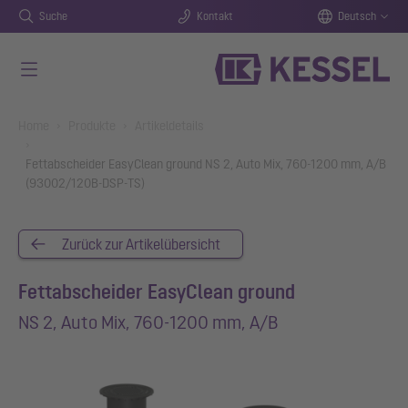
Suche
Kontakt
Deutsch
Zum Hauptinhalt springen
You are here:
Home
Produkte
Artikeldetails
Fettabscheider EasyClean ground NS 2, Auto Mix, 760-1200 mm, A/B
(93002/120B-DSP-TS)
Zurück zur Artikelübersicht
Fettabscheider EasyClean ground
NS 2, Auto Mix, 760-1200 mm, A/B