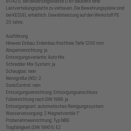
917421). Bei Belastungsklasse D ist bauseits eine
Lastverteilungsplatte zu verbauen. Die Bewehrungspläne sind
bei KESSEL erhältlich. Gewährleistung auf den Werkstoff PE
20 Jahre.
Ausführung
Hinweis Einbau: Erdeinbau frostfreie Tiefe 1200 mm
Absperreinrichtung: ja
Entsorgungsvariante: Auto Mix
Schredder-Mix-System: ja
Schauglas: nein
Nenngröße (NS): 2
SonicControl: nein
Entsorgungseinrichtung: Entsorgungsanschluss
Fülleinrichtung nach DIN 1988: ja
Entsorgungsart: automatisches Reinigungssystem
Wasserversorgung: 2 Magnetventile 1"
Probenahmeeinrichtung: Typ NBG
Tragfähigkeit (DIN 19901): E2