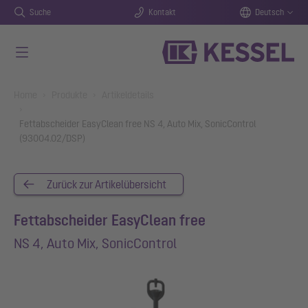
Suche
Kontakt
Deutsch
Zum Hauptinhalt springen
You are here:
Home
Produkte
Artikeldetails
Fettabscheider EasyClean free NS 4, Auto Mix, SonicControl
(93004.02/DSP)
Zurück zur Artikelübersicht
Fettabscheider EasyClean free
NS 4, Auto Mix, SonicControl