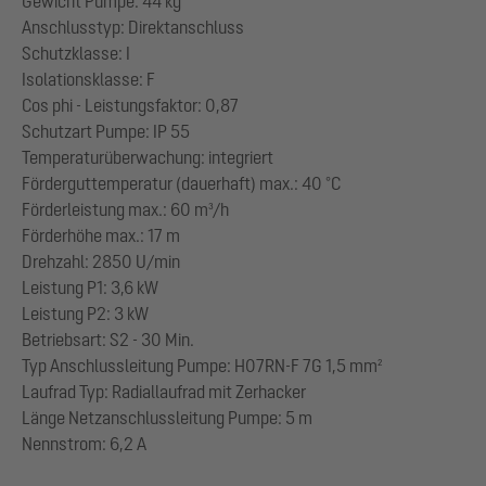
Gewicht Pumpe: 44 kg
Anschlusstyp: Direktanschluss
Schutzklasse: I
Isolationsklasse: F
Cos phi - Leistungsfaktor: 0,87
Schutzart Pumpe: IP 55
Temperaturüberwachung: integriert
Förderguttemperatur (dauerhaft) max.: 40 °C
Förderleistung max.: 60 m³/h
Förderhöhe max.: 17 m
Drehzahl: 2850 U/min
Leistung P1: 3,6 kW
Leistung P2: 3 kW
Betriebsart: S2 - 30 Min.
Typ Anschlussleitung Pumpe: H07RN-F 7G 1,5 mm²
Laufrad Typ: Radiallaufrad mit Zerhacker
Länge Netzanschlussleitung Pumpe: 5 m
Nennstrom: 6,2 A