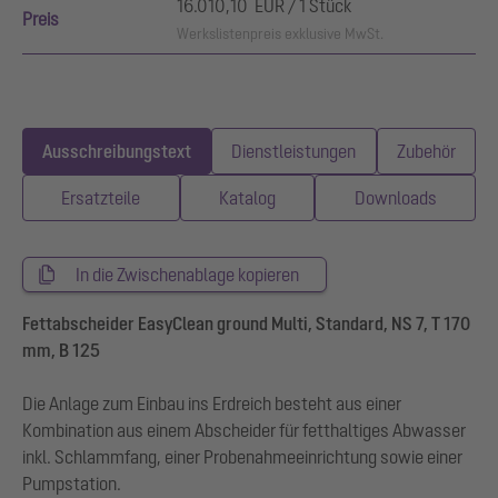
16.010,10 EUR / 1 Stück
Preis
Werkslistenpreis exklusive MwSt.
Ausschreibungstext
Dienstleistungen
Zubehör
Ersatzteile
Katalog
Downloads
In die Zwischenablage kopieren
Fettabscheider EasyClean ground Multi, Standard, NS 7, T 170
mm, B 125
Die Anlage zum Einbau ins Erdreich besteht aus einer
Kombination aus einem Abscheider für fetthaltiges Abwasser
inkl. Schlammfang, einer Probenahmeeinrichtung sowie einer
Pumpstation.