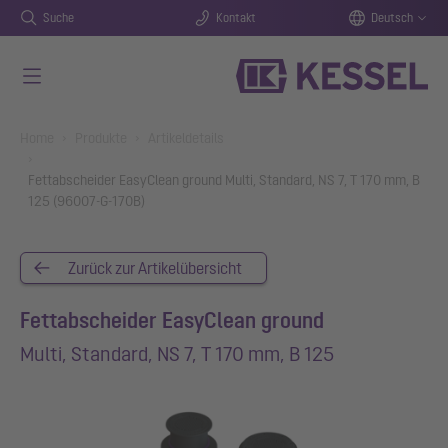
Suche
Kontakt
Deutsch
Zum Hauptinhalt springen
You are here:
Home
Produkte
Artikeldetails
Fettabscheider EasyClean ground Multi, Standard, NS 7, T 170 mm, B
125 (96007-G-170B)
Zurück zur Artikelübersicht
Fettabscheider EasyClean ground
Multi, Standard, NS 7, T 170 mm, B 125