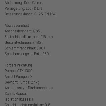
Abdeckung Höhe: 95 mm
Verriegelung: Lock & Lift
Belastungsklasse: B 125 (EN 124)
Abwasserinhalt
Abscheiderinhalt: 1785 l
Fettschichtdicke max.: 115 mm
Gesamtvolumen: 2485 l
Schlammfanginhalt: 700 l
Speichermenge an Fett: 280 l
Fördereinrichtung
Pumpe: GTK 1300
Anzahl Pumpen: 2
Gewicht Pumpe: 27 kg
Anschlusstyp: Direktanschluss
Schutzklasse: I
Isolationsklasse: H
Cos phi - Leistungsfaktor: 0,8