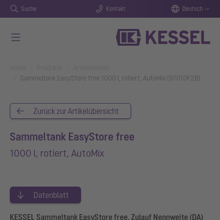
Suche
Kontakt
Deutsch
Zum Hauptinhalt springen
You are here:
Home
Produkte
Artikeldetails
Sammeltank EasyStore free 1000 l, rotiert, AutoMix (97010F2B)
Zurück zur Artikelübersicht
Sammeltank EasyStore free
1000 l, rotiert, AutoMix
Datenblatt
KESSEL Sammeltank EasyStore free, Zulauf Nennweite (DA)