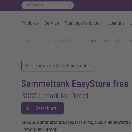
Produkte
Service
Planungshandbuch
Über uns
Zum Hauptinhalt springen
You are here:
Home
Produkte
Artikeldetails
Sammeltank EasyStore fre
Zurück zur Artikelübersicht
Sammeltank EasyStore free
3000 l, modular, Direct
Datenblatt
KESSEL Sammeltank EasyStore free, Zulauf Nennweite (DA
Entsorgung Direct