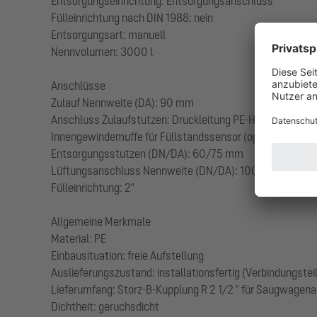
Entsorgungseinrichtung: Entsorgungsanschluss
Fülleinrichtung nach DIN 1988: nein
Entsorgungsart: manuell
Nennvolumen: 3000 l
Anschlüsse
Zulauf Nennweite (DA): 90 mm
Anschluss Zulaufstutzen: Druckleitung PE-HD oder PVC SD
Innengewindemuffe für Füllstandssensor (optional): 1 1/2
Entsorgungsstutzen (DN/DA): 60/75 mm
Lüftungsanschluss Nennweite (DN/DA): 100/110 mm (Bel
Fülleinrichtung: 2"
Allgemeine Merkmale
Material: PE
Einbausituation: freie Aufstellung
Auslieferungszustand: installationsfertig (Verbindungstei
Lieferumfang: Storz-B-Kupplung R 2 1/2 " für Saugwagen
Dichtheit: geruchsdicht