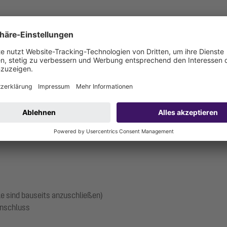
R 11 / PN 16
"
üftung über Dach notwendig)
le sind bauseits anzuschließen)
anschluss