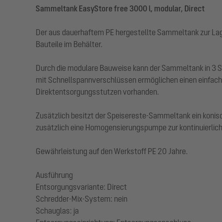
Sammeltank EasyStore free 3000 l, modular, Direct
Der aus dauerhaftem PE hergestellte Sammeltank zur Lager
Bauteile im Behälter.
Durch die modulare Bauweise kann der Sammeltank in 3 S
mit Schnellspannverschlüssen ermöglichen einen einfache
Direktentsorgungsstutzen vorhanden.
Zusätzlich besitzt der Speisereste-Sammeltank ein konis
zusätzlich eine Homogensierungspumpe zur kontinuierlic
Gewährleistung auf den Werkstoff PE 20 Jahre.
Ausführung
Entsorgungsvariante: Direct
Schredder-Mix-System: nein
Schauglas: ja