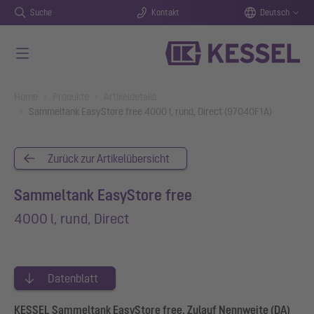
Suche
Kontakt
Deutsch
Zum Hauptinhalt springen
You are here:
Home
Produkte
Artikeldetails
Sammeltank EasyStore free 4000 l, rund, Direct (97040F1A)
Zurück zur Artikelübersicht
Sammeltank EasyStore free
4000 l, rund, Direct
Datenblatt
KESSEL Sammeltank EasyStore free, Zulauf Nennweite (DA)