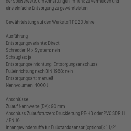
der Speisereste, um Anhaftungen im Tank zu vermeiden und
eine einfache Entsorgung zu gewährleisten.
Gewährleistung auf den Werkstoff PE 20 Jahre.
Ausführung
Entsorgungsvariante: Direct
Schredder-Mix-System: nein
Schauglas: ja
Entsorgungseinrichtung: Entsorgungsanschluss
Fülleinrichtung nach DIN 1988: nein
Entsorgungsart: manuell
Nennvolumen: 4000 l
Anschlüsse
Zulauf Nennweite (DA): 90 mm
Anschluss Zulaufstutzen: Druckleitung PE-HD oder PVC SDR 11
/ PN 16
Innengewindemuffe für Füllstandssensor (optional): 1 1/2"