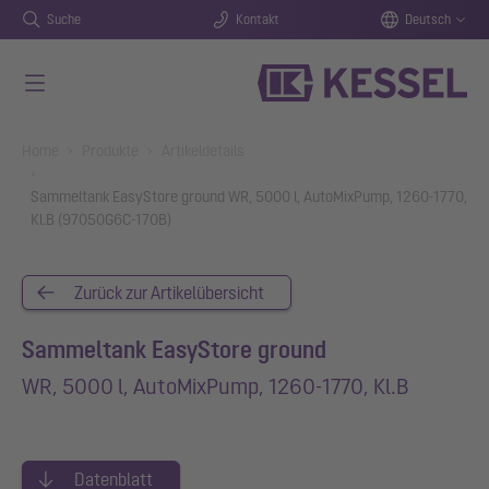
Suche
Kontakt
Deutsch
Zum Hauptinhalt springen
You are here:
Home
Produkte
Artikeldetails
Sammeltank EasyStore ground WR, 5000 l, AutoMixPump, 1260-1770,
Kl.B (97050G6C-170B)
Zurück zur Artikelübersicht
Sammeltank EasyStore ground
WR, 5000 l, AutoMixPump, 1260-1770, Kl.B
Datenblatt