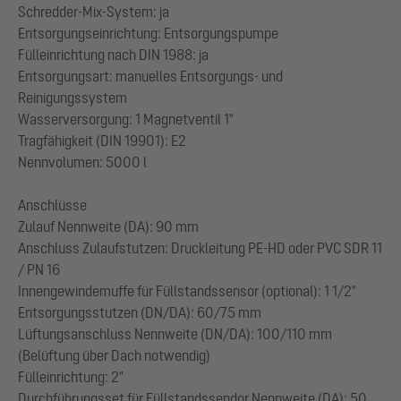
Schredder-Mix-System: ja
Entsorgungseinrichtung: Entsorgungspumpe
Fülleinrichtung nach DIN 1988: ja
Entsorgungsart: manuelles Entsorgungs- und
Reinigungssystem
Wasserversorgung: 1 Magnetventil 1"
Tragfähigkeit (DIN 19901): E2
Nennvolumen: 5000 l
Anschlüsse
Zulauf Nennweite (DA): 90 mm
Anschluss Zulaufstutzen: Druckleitung PE-HD oder PVC SDR 11
/ PN 16
Innengewindemuffe für Füllstandssensor (optional): 1 1/2"
Entsorgungsstutzen (DN/DA): 60/75 mm
Lüftungsanschluss Nennweite (DN/DA): 100/110 mm
(Belüftung über Dach notwendig)
Fülleinrichtung: 2"
Durchführungsset für Füllstandssendor Nennweite (DA): 50