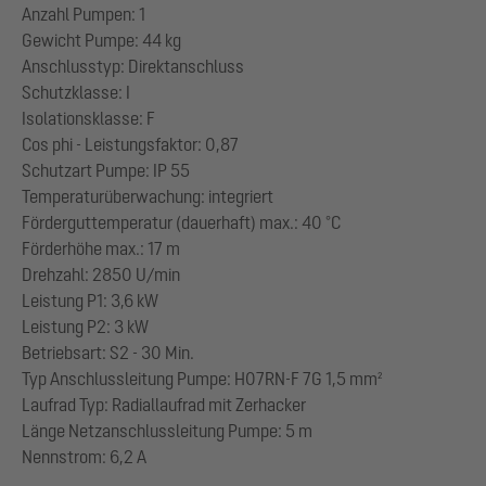
Anzahl Pumpen: 1
Gewicht Pumpe: 44 kg
Anschlusstyp: Direktanschluss
Schutzklasse: I
Isolationsklasse: F
Cos phi - Leistungsfaktor: 0,87
Schutzart Pumpe: IP 55
Temperaturüberwachung: integriert
Förderguttemperatur (dauerhaft) max.: 40 °C
Förderhöhe max.: 17 m
Drehzahl: 2850 U/min
Leistung P1: 3,6 kW
Leistung P2: 3 kW
Betriebsart: S2 - 30 Min.
Typ Anschlussleitung Pumpe: H07RN-F 7G 1,5 mm²
Laufrad Typ: Radiallaufrad mit Zerhacker
Länge Netzanschlussleitung Pumpe: 5 m
Nennstrom: 6,2 A