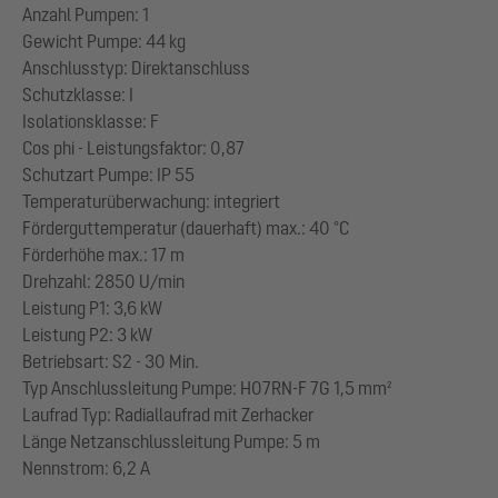
Anzahl Pumpen: 1
Gewicht Pumpe: 44 kg
Anschlusstyp: Direktanschluss
Schutzklasse: I
Isolationsklasse: F
Cos phi - Leistungsfaktor: 0,87
Schutzart Pumpe: IP 55
Temperaturüberwachung: integriert
Förderguttemperatur (dauerhaft) max.: 40 °C
Förderhöhe max.: 17 m
Drehzahl: 2850 U/min
Leistung P1: 3,6 kW
Leistung P2: 3 kW
Betriebsart: S2 - 30 Min.
Typ Anschlussleitung Pumpe: H07RN-F 7G 1,5 mm²
Laufrad Typ: Radiallaufrad mit Zerhacker
Länge Netzanschlussleitung Pumpe: 5 m
Nennstrom: 6,2 A