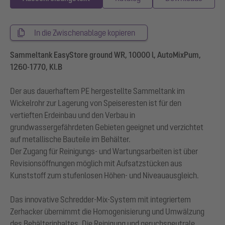
In die Zwischenablage kopieren
Sammeltank EasyStore ground WR, 10000 l, AutoMixPum,
1260-1770, Kl.B
Der aus dauerhaftem PE hergestellte Sammeltank im
Wickelrohr zur Lagerung von Speiseresten ist für den
vertieften Erdeinbau und den Verbau in
grundwassergefährdeten Gebieten geeignet und verzichtet
auf metallische Bauteile im Behälter.
Der Zugang für Reinigungs- und Wartungsarbeiten ist über
Revisionsöffnungen möglich mit Aufsatzstücken aus
Kunststoff zum stufenlosen Höhen- und Niveauausgleich.
Das innovative Schredder-Mix-System mit integriertem
Zerhacker übernimmt die Homogenisierung und Umwälzung
des Behälterinhaltes. Die Reinigung und geruchsneutrale