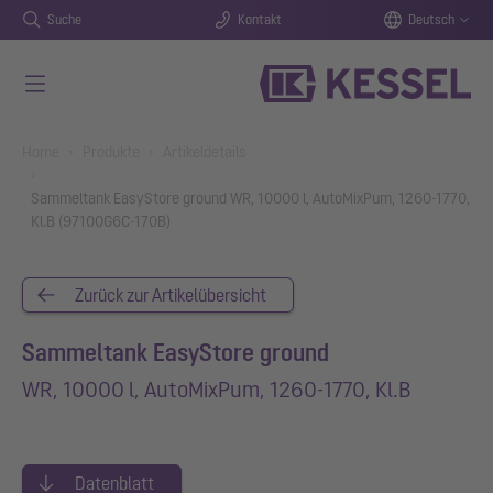
Suche
Kontakt
Deutsch
Zum Hauptinhalt springen
You are here:
Home
Produkte
Artikeldetails
Sammeltank EasyStore ground WR, 10000 l, AutoMixPum, 1260-1770,
Kl.B (97100G6C-170B)
Zurück zur Artikelübersicht
Sammeltank EasyStore ground
WR, 10000 l, AutoMixPum, 1260-1770, Kl.B
Datenblatt