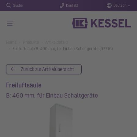
Suche
Kontakt
Deutsch
Zum Hauptinhalt springen
You are here:
Home
Produkte
Artikeldetails
Freiluftsäule B: 460 mm, für Einbau Schaltgeräte (97716)
Zurück zur Artikelübersicht
Freiluftsäule
B: 460 mm, für Einbau Schaltgeräte