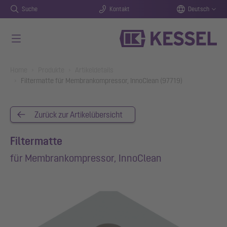
Suche
Kontakt
Deutsch
Zum Hauptinhalt springen
You are here:
Home
Produkte
Artikeldetails
Filtermatte für Membrankompressor, InnoClean (97719)
Zurück zur Artikelübersicht
Filtermatte
für Membrankompressor, InnoClean