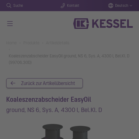
Suche
Kontakt
Deutsch
Zum Hauptinhalt springen
You are here:
Home
Produkte
Artikeldetails
Koaleszenzabscheider EasyOil ground, NS 6, Sys. A, 4300 l, Bel.Kl. D
(99706.30D)
Zurück zur Artikelübersicht
Koaleszenzabscheider EasyOil
ground, NS 6, Sys. A, 4300 l, Bel.Kl. D