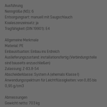
Ausführung
Nenngröße (NS): 6
Entsorgungsart: manuell mit Saugschlauch
Koaleszenzeinsatz: ja
Tragfähigkeit (DIN 19901): E4
Allgemeine Merkmale
Material: PE
Einbausituation: Einbau ins Erdreich
Auslieferungszustand: installationsfertig (Verbindungsteile
sind bauseits anzuschließen)
Zulassung: Z-83.8-54
Abscheiderklasse: System A (ehemals Klasse I)
Anwendungsspektrum für Leichtflüssigkeiten: von 0,85 bis
0,95 g/cm3
Abmessungen
Gewicht netto: 703 kg