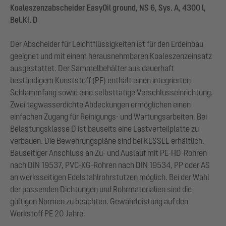
Koaleszenzabscheider EasyOil ground, NS 6, Sys. A, 4300 l,
Bel.Kl. D
Der Abscheider für Leichtflüssigkeiten ist für den Erdeinbau
geeignet und mit einem herausnehmbaren Koaleszenzeinsatz
ausgestattet. Der Sammelbehälter aus dauerhaft
beständigem Kunststoff (PE) enthält einen integrierten
Schlammfang sowie eine selbsttätige Verschlusseinrichtung.
Zwei tagwasserdichte Abdeckungen ermöglichen einen
einfachen Zugang für Reinigungs- und Wartungsarbeiten. Bei
Belastungsklasse D ist bauseits eine Lastverteilplatte zu
verbauen. Die Bewehrungspläne sind bei KESSEL erhältlich.
Bauseitiger Anschluss an Zu- und Auslauf mit PE-HD-Rohren
nach DIN 19537, PVC-KG-Rohren nach DIN 19534, PP oder AS
an werksseitigen Edelstahlrohrstutzen möglich. Bei der Wahl
der passenden Dichtungen und Rohrmaterialien sind die
gültigen Normen zu beachten. Gewährleistung auf den
Werkstoff PE 20 Jahre.