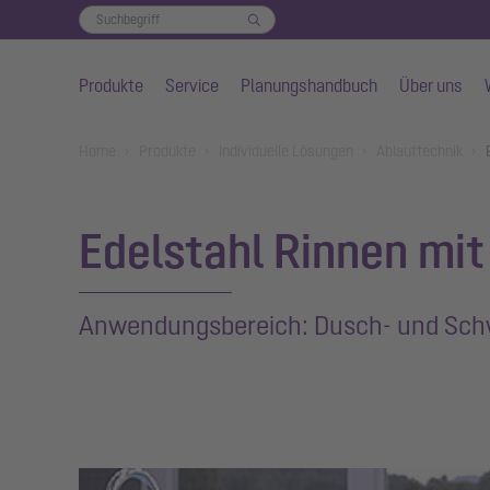
Produkte
Service
Planungshandbuch
Über uns
Zum Hauptinhalt springen
You are here:
Home
Produkte
Individuelle Lösungen
Ablauftechnik
Edelstahl Rinnen mi
Anwendungsbereich: Dusch- und Sc