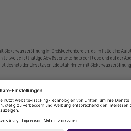
it Sickerwasseröffnung im Großküchenbereich, da im Falle eine Aufsta
 teilweise fetthaltige Abwässer unterhalb der Fliese und auf der A
st deshalb der Einsatz von Edelstahlrinnen mit Sickerwasseröffnunge