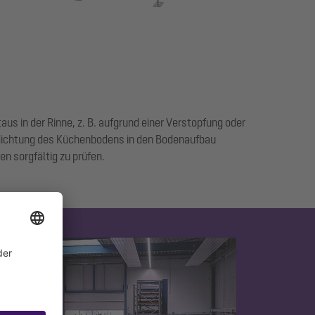
us in der Rinne, z. B. aufgrund einer Verstopfung oder
bdichtung des Küchenbodens in den Bodenaufbau
n sorgfältig zu prüfen.