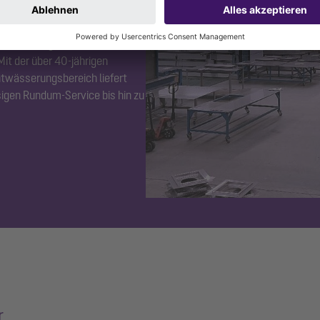
 unserem eigenen
it der über 40-jährigen
ntwässerungsbereich liefert
igen Rundum-Service bis hin zu
r