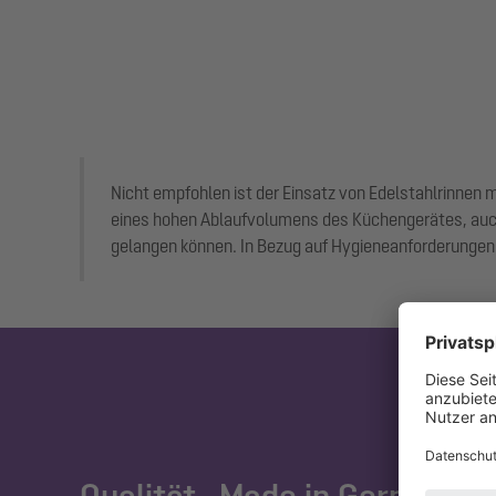
Nicht empfohlen ist der Einsatz von Edelstahlrinnen m
eines hohen Ablaufvolumens des Küchengerätes, auch
gelangen können. In Bezug auf Hygieneanforderungen i