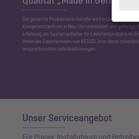
Qualität „Made in Germany“
Die gesamte Produktserie
Ferrofix
wird in Deutschland in
Kompetenzzentrum in Neu-Ulm entwickelt und gefertigt. M
Erfahrung als Systemanbieter für Edelstahlprodukte im E
Ihnen das Expertenteam von KESSEL Inox damit zuverläss
anspruchsvollen Individuallösungen.
Unser Serviceangebot
Für Planer, Installateure und Betreibe