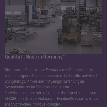
Qualität „Made in Germany“
Die gesamte Produktserie
Ferrofix
wird in Deutschland in
unserem eigenen Kompetenzzentrum in Neu-Ulm entwickelt
und gefertigt. Mit der über 40-jährigen Erfahrung als
Systemanbieter für Edelstahlprodukte im
Entwässerungsbereich liefert Ihnen das Expertenteam von
KESSEL Inox damit zuverlässigen Rundum-Service bis hin zu
anspruchsvollen Individuallösungen.