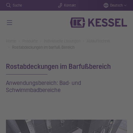
Suche
Kontakt
Deutsch
Zum Hauptinhalt springen
You are here:
Home
Produkte
Individuelle Lösungen
Ablauftechnik
Rostabdeckungen im barfuß Bereich
Rostabdeckungen im Barfußbereich
Anwendungsbereich: Bad- und
Schwimmbadbereiche