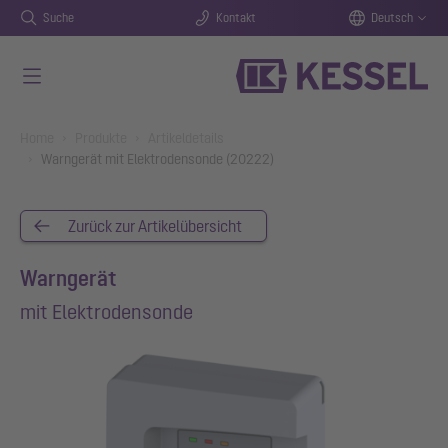
Suche
Kontakt
Deutsch
Zum Hauptinhalt springen
You are here:
Home
Produkte
Artikeldetails
Warngerät mit Elektrodensonde (20222)
Zurück zur Artikelübersicht
Warngerät
mit Elektrodensonde