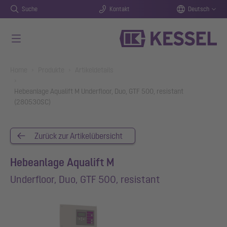
Suche
Kontakt
Deutsch
Zum Hauptinhalt springen
You are here:
Home
Produkte
Artikeldetails
Hebeanlage Aqualift M Underfloor, Duo, GTF 500, resistant
(280530SC)
Zurück zur Artikelübersicht
Hebeanlage Aqualift M
Underfloor, Duo, GTF 500, resistant