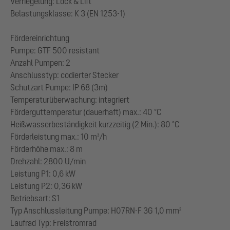
Verriegelung: Lock & Lift
Belastungsklasse: K 3 (EN 1253-1)
Fördereinrichtung
Pumpe: GTF 500 resistant
Anzahl Pumpen: 2
Anschlusstyp: codierter Stecker
Schutzart Pumpe: IP 68 (3m)
Temperaturüberwachung: integriert
Förderguttemperatur (dauerhaft) max.: 40 °C
Heißwasserbeständigkeit kurzzeitig (2 Min.): 80 °C
Förderleistung max.: 10 m³/h
Förderhöhe max.: 8 m
Drehzahl: 2800 U/min
Leistung P1: 0,6 kW
Leistung P2: 0,36 kW
Betriebsart: S1
Typ Anschlussleitung Pumpe: H07RN-F 3G 1,0 mm²
Laufrad Typ: Freistromrad