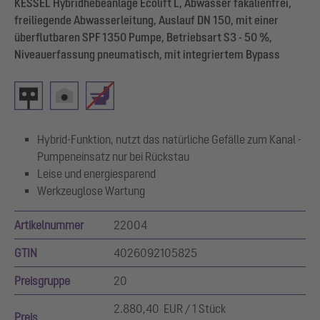
KESSEL Hybridhebeanlage Ecolift L, Abwasser fäkalienfrei,
freiliegende Abwasserleitung, Auslauf DN 150, mit einer
überflutbaren SPF 1350 Pumpe, Betriebsart S3 - 50 %,
Niveauerfassung pneumatisch, mit integriertem Bypass
Hybrid-Funktion, nutzt das natürliche Gefälle zum Kanal -
Pumpeneinsatz nur bei Rückstau
Leise und energiesparend
Werkzeuglose Wartung
Artikelnummer
22004
GTIN
4026092105825
Preisgruppe
20
2.880,40 EUR / 1 Stück
Preis