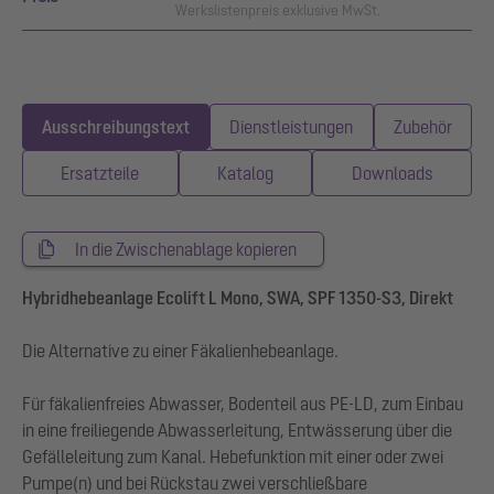
Werkslistenpreis exklusive MwSt.
Ausschreibungstext
Dienstleistungen
Zubehör
Ersatzteile
Katalog
Downloads
In die Zwischenablage kopieren
Hybridhebeanlage Ecolift L Mono, SWA, SPF 1350-S3, Direkt
Die Alternative zu einer Fäkalienhebeanlage.
Für fäkalienfreies Abwasser, Bodenteil aus PE-LD, zum Einbau
in eine freiliegende Abwasserleitung, Entwässerung über die
Gefälleleitung zum Kanal. Hebefunktion mit einer oder zwei
Pumpe(n) und bei Rückstau zwei verschließbare