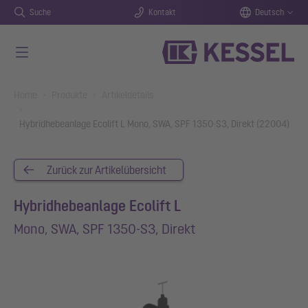
Suche
Kontakt
Deutsch
Zum Hauptinhalt springen
You are here:
Home
Produkte
Artikeldetails
Hybridhebeanlage Ecolift L Mono, SWA, SPF 1350-S3, Direkt (22004)
Zurück zur Artikelübersicht
Hybridhebeanlage Ecolift L
Mono, SWA, SPF 1350-S3, Direkt