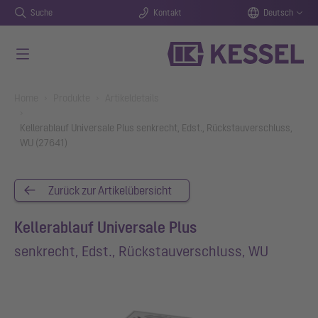
Suche
Kontakt
Deutsch
Zum Hauptinhalt springen
You are here:
Home
Produkte
Artikeldetails
Kellerablauf Universale Plus senkrecht, Edst., Rückstauverschluss,
WU (27641)
Zurück zur Artikelübersicht
Kellerablauf Universale Plus
senkrecht, Edst., Rückstauverschluss, WU