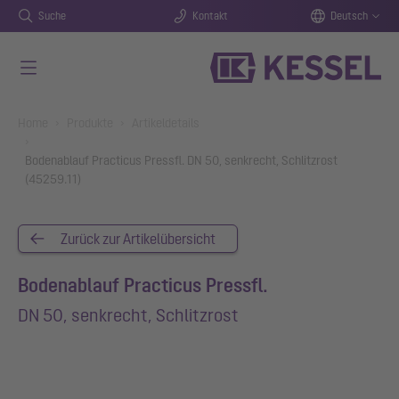
Suche
Kontakt
Deutsch
Zum Hauptinhalt springen
You are here:
Home
Produkte
Artikeldetails
Bodenablauf Practicus Pressfl. DN 50, senkrecht, Schlitzrost
(45259.11)
Zurück zur Artikelübersicht
Bodenablauf Practicus Pressfl.
DN 50, senkrecht, Schlitzrost