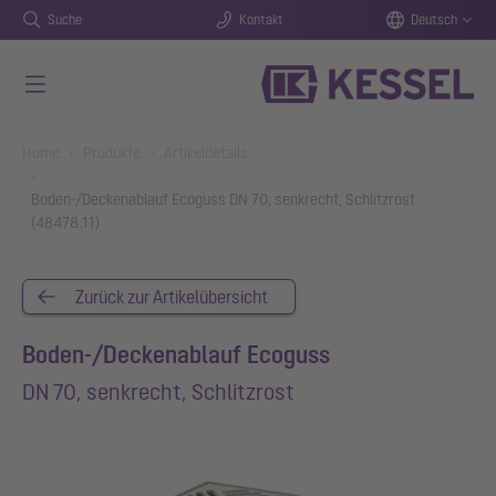
Suche
Kontakt
Deutsch
Zum Hauptinhalt springen
You are here:
Home
Produkte
Artikeldetails
Boden-/Deckenablauf Ecoguss DN 70, senkrecht, Schlitzrost
(48478.11)
Zurück zur Artikelübersicht
Boden-/Deckenablauf Ecoguss
DN 70, senkrecht, Schlitzrost