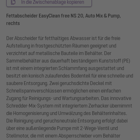
In die Zwischenablage kopieren
Fettabscheider EasyClean free NS 20, Auto Mix & Pump,
rechts
Der Abscheider für fetthaltiges Abwasser ist für die freie
Aufstellung in frostgeschützten Räumen geeignet und
verzichtet auf metallische Bauteile im Behälter. Der
Sammelbehälter aus dauerhaft beständigem Kunststoff (PE)
ist mit einem integrierten Schlammfang ausgestattet und
besitzt ein konisch zulaufendes Bodenteil für eine schnelle und
saubere Entsorgung. Zwei geruchsdichte Deckel mit
Schnellspannverschlüssen ermöglichen einen einfachen
Zugang für Reinigungs- und Wartungsarbeiten. Das innovative
Schredder-Mix-System mit integriertem Zerhacker übernimmt
die Homogenisierung und Umwälzung des Behälterinhaltes.
Die Reinigung und geruchsneutrale Entsorgung erfolgt dabei
über eine außenliegende Pumpe mit 2-Wege-Ventil und
Stellmotor, die mit einem Absperrschieber vom Behälter