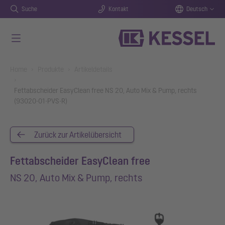
Suche
Kontakt
Deutsch
Zum Hauptinhalt springen
You are here:
Home
Produkte
Artikeldetails
Fettabscheider EasyClean free NS 20, Auto Mix & Pump, rechts
(93020-01-PVS-R)
Zurück zur Artikelübersicht
Fettabscheider EasyClean free
NS 20, Auto Mix & Pump, rechts