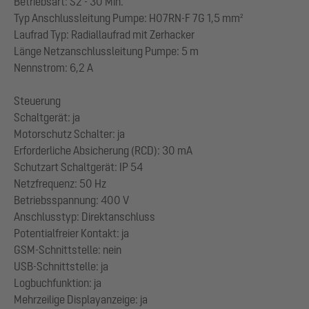
Betriebsart: S2 - 30 Min.
Typ Anschlussleitung Pumpe: H07RN-F 7G 1,5 mm²
Laufrad Typ: Radiallaufrad mit Zerhacker
Länge Netzanschlussleitung Pumpe: 5 m
Nennstrom: 6,2 A
Steuerung
Schaltgerät: ja
Motorschutz Schalter: ja
Erforderliche Absicherung (RCD): 30 mA
Schutzart Schaltgerät: IP 54
Netzfrequenz: 50 Hz
Betriebsspannung: 400 V
Anschlusstyp: Direktanschluss
Potentialfreier Kontakt: ja
GSM-Schnittstelle: nein
USB-Schnittstelle: ja
Logbuchfunktion: ja
Mehrzeilige Displayanzeige: ja