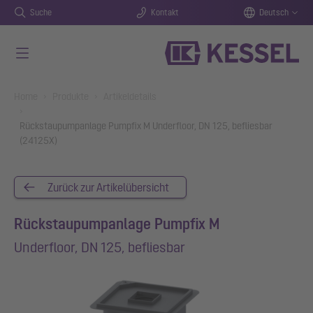
Suche
Kontakt
Deutsch
Zum Hauptinhalt springen
You are here:
Home
Produkte
Artikeldetails
Rückstaupumpanlage Pumpfix M Underfloor, DN 125, befliesbar
(24125X)
Zurück zur Artikelübersicht
Rückstaupumpanlage Pumpfix M
Underfloor, DN 125, befliesbar