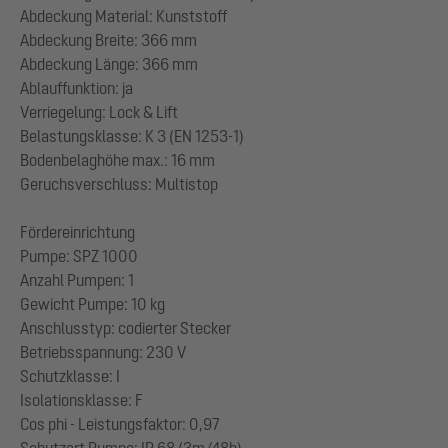
Abdeckung Material: Kunststoff
Abdeckung Breite: 366 mm
Abdeckung Länge: 366 mm
Ablauffunktion: ja
Verriegelung: Lock & Lift
Belastungsklasse: K 3 (EN 1253-1)
Bodenbelaghöhe max.: 16 mm
Geruchsverschluss: Multistop
Fördereinrichtung
Pumpe: SPZ 1000
Anzahl Pumpen: 1
Gewicht Pumpe: 10 kg
Anschlusstyp: codierter Stecker
Betriebsspannung: 230 V
Schutzklasse: I
Isolationsklasse: F
Cos phi - Leistungsfaktor: 0,97
Schutzart Pumpe: IP 68 (3m/48h)