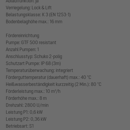
Ablauffunktion: ja
Verriegelung: Lock & Lift
Belastungsklasse: K 3 (EN 1253-1)
Bodenbelaghöhe max.: 16 mm
Fördereinrichtung
Pumpe: GTF 500 resistant
Anzahl Pumpen: 1
Anschlusstyp: Schuko 2-polig
Schutzart Pumpe: IP 68 (3m)
Temperaturüberwachung: integriert
Förderguttemperatur (dauerhaft) max.: 40 °C
Heißwasserbeständigkeit kurzzeitig (2 Min.): 80 °C
Förderleistung max.: 10 m³/h
Förderhöhe max.: 8 m
Drehzahl: 2800 U/min
Leistung P1: 0,6 kW
Leistung P2: 0,36 kW
Betriebsart: S1