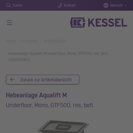
Suche
Kontakt
Deutsch
Zum Hauptinhalt springen
You are here:
Home
Produkte
Artikeldetails
Hebeanlage Aqualift M Underfloor, Mono, GTF500, res, befl.
(280500XC)
Zurück zur Artikelübersicht
Hebeanlage Aqualift M
Underfloor, Mono, GTF500, res, befl.