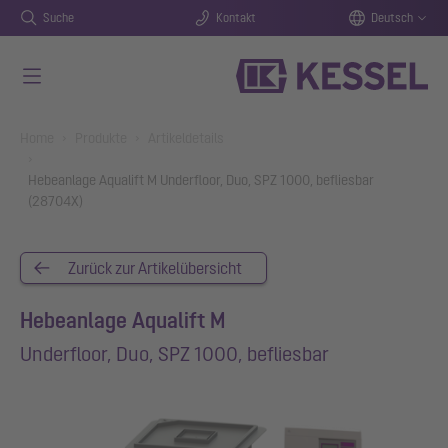
Suche
Kontakt
Deutsch
Zum Hauptinhalt springen
You are here:
Home
Produkte
Artikeldetails
Hebeanlage Aqualift M Underfloor, Duo, SPZ 1000, befliesbar
(28704X)
Zurück zur Artikelübersicht
Hebeanlage Aqualift M
Underfloor, Duo, SPZ 1000, befliesbar