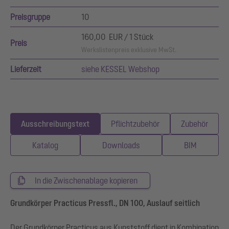
Preisgruppe
10
160,00 EUR / 1 Stück
Preis
Werkslistenpreis exklusive MwSt.
Lieferzeit
siehe KESSEL Webshop
Ausschreibungstext
Pflichtzubehör
Zubehör
Katalog
Downloads
BIM
In die Zwischenablage kopieren
Grundkörper Practicus Pressfl., DN 100, Auslauf seitlich
Der Grundkörper Practicus aus Kunststoff dient in Kombination