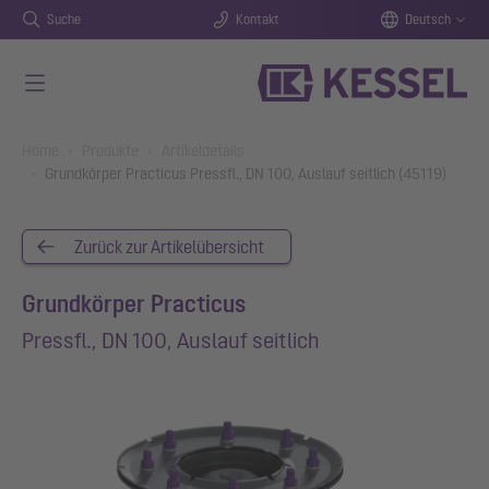
Suche
Kontakt
Deutsch
Zum Hauptinhalt springen
You are here:
Home
Produkte
Artikeldetails
Grundkörper Practicus Pressfl., DN 100, Auslauf seitlich (45119)
Zurück zur Artikelübersicht
Grundkörper Practicus
Pressfl., DN 100, Auslauf seitlich