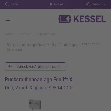
Suche
Kontakt
Deutsch
Zum Hauptinhalt springen
You are here:
Home
Produkte
Artikeldetails
Rückstauhebeanlage Ecolift XL Duo, 2 mot. Klappen, SPF 1400-S1
(8741034)
Zurück zur Artikelübersicht
Rückstauhebeanlage Ecolift XL
Duo, 2 mot. Klappen, SPF 1400-S1