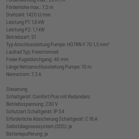
Förderhöhe max.: 7,5 m
Drehzahl: 1420 U/min
Leistung P1: 1,6 kW
Leistung P2: 1,1 kW
Betriebsart: S1
Typ Anschlussleitung Pumpe: H07RN-F 7G 1,5 mm²
Laufrad Typ: Freistromrad
Freier Kugeldurchgang: 40 mm
Länge Netzanschlussleitung Pumpe: 10 m
Nennstrom: 7,3 A
Steuerung
Schaltgerät: Comfort Plus mit Redundanz
Betriebsspannung: 230 V
Schutzart Schaltgerät: IP 54
Erforderliche Absicherung Schaltgerät: C 16 A
Selbstdiagnosesystem (SDS): ja
Batteriepufferung: ja