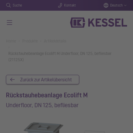
Suche
Kontakt
Deutsch
Zum Hauptinhalt springen
You are here:
Home
Produkte
Artikeldetails
Rückstauhebeanlage Ecolift M Underfloor, DN 125, befliesbar
(21125X)
Zurück zur Artikelübersicht
Rückstauhebeanlage Ecolift M
Underfloor, DN 125, befliesbar