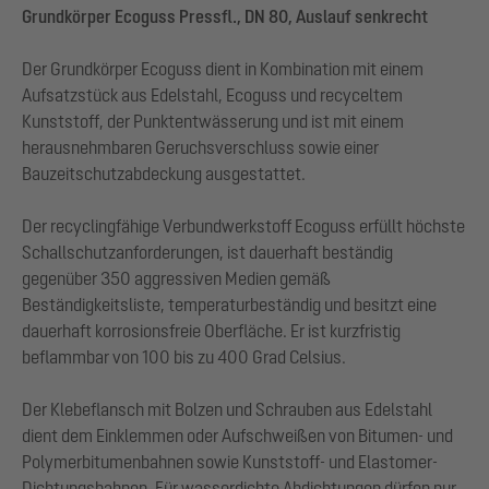
Grundkörper Ecoguss Pressfl., DN 80, Auslauf senkrecht
Der Grundkörper Ecoguss dient in Kombination mit einem
Aufsatzstück aus Edelstahl, Ecoguss und recyceltem
Kunststoff, der Punktentwässerung und ist mit einem
herausnehmbaren Geruchsverschluss sowie einer
Bauzeitschutzabdeckung ausgestattet.
Der recyclingfähige Verbundwerkstoff Ecoguss erfüllt höchste
Schallschutzanforderungen, ist dauerhaft beständig
gegenüber 350 aggressiven Medien gemäß
Beständigkeitsliste, temperaturbeständig und besitzt eine
dauerhaft korrosionsfreie Oberfläche. Er ist kurzfristig
beflammbar von 100 bis zu 400 Grad Celsius.
Der Klebeflansch mit Bolzen und Schrauben aus Edelstahl
dient dem Einklemmen oder Aufschweißen von Bitumen- und
Polymerbitumenbahnen sowie Kunststoff- und Elastomer-
Dichtungsbahnen. Für wasserdichte Abdichtungen dürfen nur