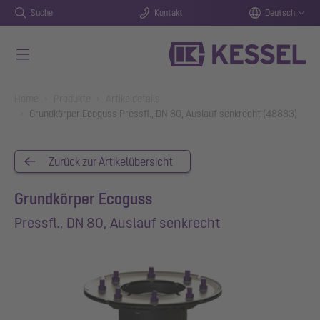
Suche
Kontakt
Deutsch
Zum Hauptinhalt springen
You are here:
Home
Produkte
Artikeldetails
Grundkörper Ecoguss Pressfl., DN 80, Auslauf senkrecht (48883)
Zurück zur Artikelübersicht
Grundkörper Ecoguss
Pressfl., DN 80, Auslauf senkrecht